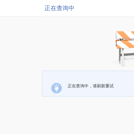
正在查询中
正在查询中，请刷新重试